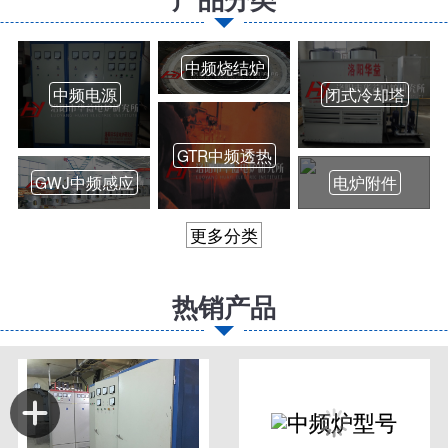
中频烧结炉
中频电源
闭式冷却塔
GTR中频透热
GWJ中频感应
电炉附件
更多分类
热销产品