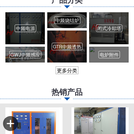
中频烧结炉
中频电源
闭式冷却塔
GTR中频透热
GWJ中频感应
电炉附件
更多分类
热销产品