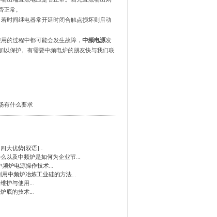
否正常。
，若时间继电器常开延时闭合触点损坏则启动
使用的过程中都可能会发生故障，
中频电源
发
加以保护。有需要中频电炉的朋友快与我们联
场有什么要求
四大优势[双语]
...
什么以及中频炉是如何为企业节
...
止中频炉电源操作技术
...
利用中频炉冶炼工业硅的方法
...
的维护与使用
...
筑炉底的技术
...