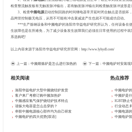
检查整流触发板有无触发脉冲输出，若有触发脉冲输出则检查触发脉冲波形是
3、检查
中频电源
启动控制回路的时间继电器常开延时闭合触点是否损坏
晶闸管控制极无电压，从而不可能有冲击衰减波产生也就不可能成功启动。
***生产炼钢设备和
中频电炉
的洛阳市华益电炉研究所认为，任何设备在
生故障也是在所难免，为了减少设备发生故障我们必须在日常使用的过程中就
系选购吧!
以上内容来源于洛阳市华益电炉研究所官网：
http://www.lyhydl.com/
上一篇：
中频熔炼炉是怎么进行加热的
下一篇：
中频电炉对安装现
相关阅读
热点推荐
洛阳华益电炉大型中频烧结炉发货
中频电炉的
客户来厂考察订购中频加热炉
中频炉是
中频感应氢气保护烧结炉技术特点
IGBT静
谐振大电容是怎么击穿的？
行业动态:
串联中频电源核心部件均为自己研发
中频电源
中频电炉的四大优势[双语]
中频电炉