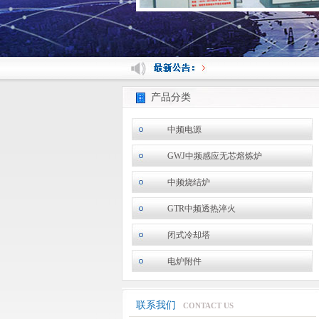
产品分类
中频电源
GWJ中频感应无芯熔炼炉
中频烧结炉
GTR中频透热淬火
闭式冷却塔
电炉附件
联系我们
CONTACT US