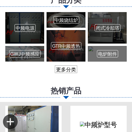
中频烧结炉
中频电源
闭式冷却塔
GTR中频透热
GWJ中频感应
电炉附件
更多分类
热销产品