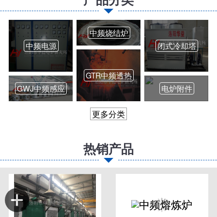
中频烧结炉
中频电源
闭式冷却塔
GTR中频透热
GWJ中频感应
电炉附件
更多分类
热销产品