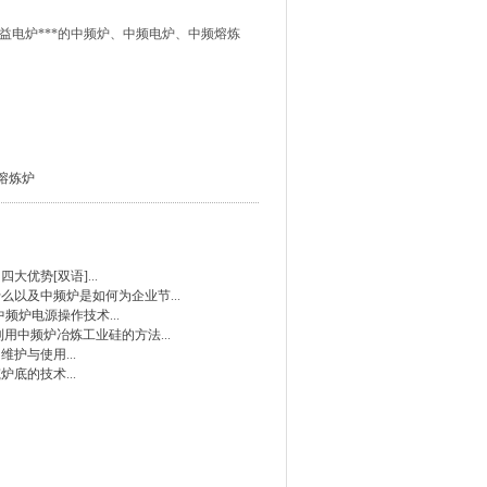
电炉***的中频炉、中频电炉、中频熔炼
熔炼炉
四大优势[双语]
...
什么以及中频炉是如何为企业节
...
止中频炉电源操作技术
...
利用中频炉冶炼工业硅的方法
...
的维护与使用
...
筑炉底的技术
...