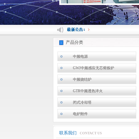
产品分类
中频电源
GWJ中频感应无芯熔炼炉
中频烧结炉
GTR中频透热淬火
闭式冷却塔
电炉附件
联系我们
CONTACT US