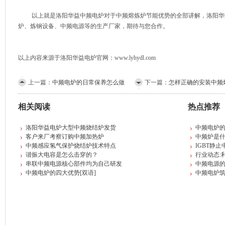
以上就是洛阳华益中频电炉对于中频熔炼炉节能优势的全部讲解，洛阳华益
炉、炼钢设备、中频电源等的生产厂家，期待与您合作。
以上内容来源于洛阳华益电炉官网：www.lyhydl.com
上一篇：
中频电炉的日常保养怎么做
下一篇：
怎样正确的安装中频
相关阅读
热点推荐
洛阳华益电炉大型中频烧结炉发货
中频电炉的
客户来厂考察订购中频加热炉
中频炉是
中频感应氢气保护烧结炉技术特点
IGBT静
谐振大电容是怎么击穿的？
行业动态:
串联中频电源核心部件均为自己研发
中频电源
中频电炉的四大优势[双语]
中频电炉